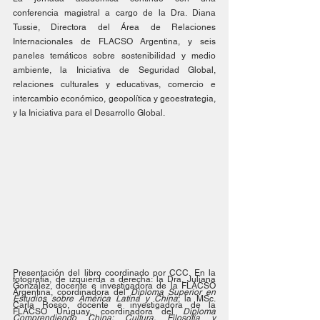
conferencia magistral a cargo de la Dra. Diana 
Tussie, Directora del Área de Relaciones 
Internacionales de FLACSO Argentina, y seis 
paneles temáticos sobre sostenibilidad y medio 
ambiente, la Iniciativa de Seguridad Global, 
relaciones culturales y educativas, comercio e 
intercambio económico, geopolítica y geoestrategia, 
y la Iniciativa para el Desarrollo Global.
Presentación del libro coordinado por CCC. En la 
fotografía, de izquierda a derecha: la Dra. Juliana 
González, docente e investigadora de la FLACSO 
Argentina, coordinadora del 
Diploma Superior en 
Estudios sobre América Latina y China
; la MSc. 
Carla Rosso, docente e investigadora de la 
FLACSO Uruguay, coordinadora del 
Diploma 
Comprendiendo China: Cultura, Filosofía y 