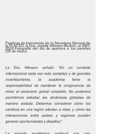
Palabras de bienvenida de la Secretaria General de 
la FLACSO, la Dra. Josette Altmann-Borbón, al SIEC 
2024.Fotografía del día de apertura a los paneles 
(30 de mayo).
La Dra. Altmann señaló: "
En un contexto 
internacional cada vez más complejo y de grandes 
incertidumbres, la academia tiene la 
responsabilidad de mantener la congruencia de 
mirar el escenario global completo. No podemos 
permitirnos estudiar las dinámicas globales de 
manera aislada. Debemos considerar cómo los 
cambios en una región afectan a otras, y cómo las 
interacciones entre países y regiones pueden 
generar oportunidades y desafíos.
"
La jornada académica continuó con una 