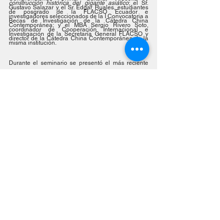
construcción histórica del gigante asiático
; el Sr. 
Gustavo Salazar y el Sr. Edgar Ruales, estudiantes 
de posgrado de la FLACSO Ecuador e 
investigadores seleccionados de la I Convocatoria a 
Becas de Investigación de la Cátedra China 
Contemporánea; y el MBA Sergio Rivero Soto, 
coordinador de Cooperación Internacional e 
Investigación de la Secretaría General FLACSO y 
director de la Cátedra China Contemporánea de la 
misma institución.
Durante el seminario se presentó el más reciente 
libro coordinado por la Cátedra China 
Contemporánea de FLACSO en colaboración con el 
Instituto de América Latina de la Academia China 
de Ciencias Sociales (ILAS-CASS) titulado "
China y 
América Latina y el Caribe: Relaciones 
multidimensionales y multinivel
". También se realizó 
el lanzamiento oficial de la 
Revista Latinoamericana 
de Estudios de China Contemporánea "TongDao"
.
Para más información sobre el seminario, las 
publicaciones de la Cátedra China Contemporánea 
y la revista TongDao visite 
https://www.chinacontemporanea.org/
.
Latest News