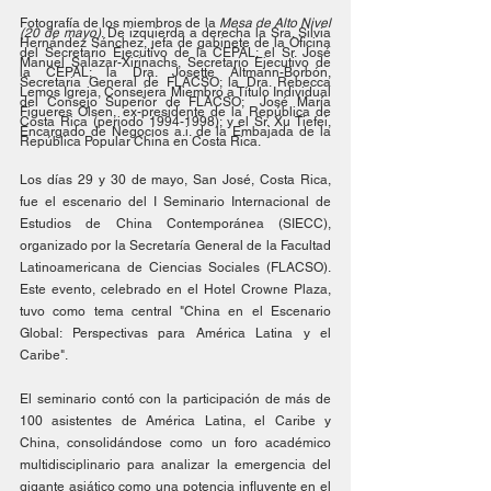
Fotografía de los miembros de la 
Mesa de Alto Nivel 
(20 de mayo)
. De izquierda a derecha la Sra. Silvia 
Hernández Sánchez, jefa de gabinete de la Oficina 
del Secretario Ejecutivo de la CEPAL; el Sr. José 
Manuel Salazar-Xirinachs, Secretario Ejecutivo de 
la CEPAL; la Dra. Josette Altmann-Borbón, 
Secretaria General de FLACSO; la Dra. Rebecca 
Lemos Igreja, Consejera Miembro a Título Individual 
del Consejo Superior de FLACSO;  José María 
Figueres Olsen, ex-presidente de la República de 
Costa Rica (periodo 1994-1998); y el Sr. Xu Tiefei, 
Encargado de Negocios a.i. de la Embajada de la 
República Popular China en Costa Rica.
Los días 29 y 30 de mayo, San José, Costa Rica, 
fue el escenario del I Seminario Internacional de 
Estudios de China Contemporánea (SIECC), 
organizado por la Secretaría General de la Facultad 
Latinoamericana de Ciencias Sociales (FLACSO). 
Este evento, celebrado en el Hotel Crowne Plaza, 
tuvo como tema central "China en el Escenario 
Global: Perspectivas para América Latina y el 
Caribe".
El seminario contó con la participación de más de 
100 asistentes de América Latina, el Caribe y 
China, consolidándose como un foro académico 
multidisciplinario para analizar la emergencia del 
gigante asiático como una potencia influyente en el 