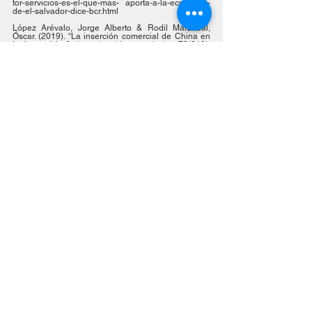
tor-servicios-es-el-que-mas- aporta-a-la-economia-
de-el-salvador-dice-bcr.html
López Arévalo, Jorge Alberto & Rodil Marzábal, 
Óscar. (2019). “La inserción comercial de China en 
Latinoamérica”.
 Investigación económica
, 78(310), 
137-167. Epub 10 de marzo de 2020. 
https://doi.org/10.22201/fe.01851667p.2019.310.71
549
Rivero, S. (2021). “The Central American Integration 
System in a new global economic context”. 
Rhombus
, (1659 1623), 39-57. Recuperado de 
https://www.ulacit.ac.cr/wp-content/uploads/Revista-
Rhombus-FINAL-COMPLETA.pdf
Zuo, Pin & Esparza Pérez, Guillermo Antonio. 
(2019). “Rising China’s Multipolar Diplomacy 
towards Latin America and the Caribbean: 
Challenges Ahead”. 
México y la Cuenca del 
Pacífico
, 8(23), 23-48. 
https://doi.org/10.32870/mycp.v8i23.601
Blog
Ver todo
Entradas recientes