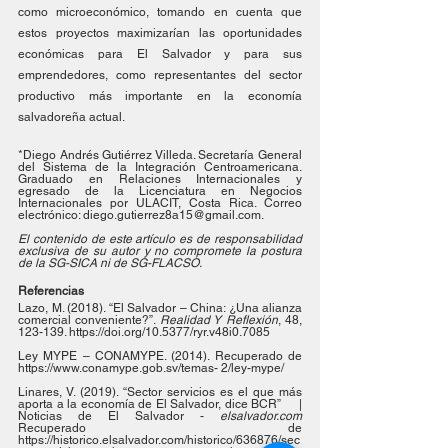
como microeconómico, tomando en cuenta que 
estos proyectos maximizarían las oportunidades 
económicas para El Salvador y para sus 
emprendedores, como representantes del sector 
productivo más importante en la economía 
salvadoreña actual.
*Diego Andrés Gutiérrez Villeda. Secretaría General 
del Sistema de la Integración Centroamericana.  
Graduado en Relaciones Internacionales y 
egresado de la Licenciatura en Negocios 
Internacionales por ULACIT, Costa Rica. Correo 
electrónico: diego.gutierrez8a15@gmail.com.
El contenido de este artículo es de responsabilidad 
exclusiva de su autor y no compromete la postura 
de la SG-SICA ni de SG-FLACSO.
Referencias
Lazo, M. (2018). “El Salvador – China: ¿Una alianza 
comercial conveniente?”. 
Realidad Y Reflexión
, 48, 
123-139. https://doi.org/10.5377/ryr.v48i0.7085
Ley MYPE – CONAMYPE. (2014). Recuperado de 
https://www.conamype.gob.sv/temas- 2/ley-mype/
Linares, V. (2019). “Sector servicios es el que más 
aporta a la economía de El Salvador, dice BCR”     | 
Noticias     de     El     Salvador     -    
 elsalvador.com
Recuperado     de 
https://historico.elsalvador.com/historico/636876/sec