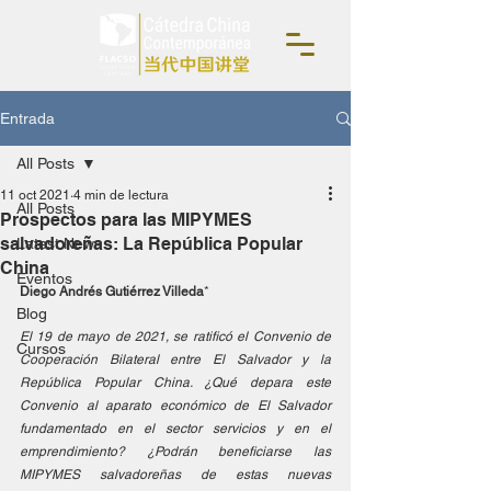
Entrada
All Posts
11 oct 2021
4 min de lectura
All Posts
Prospectos para las MIPYMES
salvadoreñas: La República Popular
Latest News
China
Eventos
Diego Andrés Gutiérrez Villeda
* 
Blog
El 19 de mayo de 2021, se ratificó el Convenio de 
Cursos
Cooperación Bilateral entre El Salvador y la 
República Popular China. ¿Qué depara este 
Convenio al aparato económico de El Salvador 
fundamentado en el sector servicios y en el 
emprendimiento? ¿Podrán beneficiarse las 
MIPYMES salvadoreñas de estas nuevas 