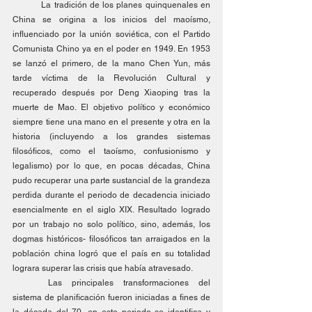
	La tradición de los planes quinquenales en 
China se origina a los inicios del maoísmo, 
influenciado por la unión soviética, con el Partido 
Comunista Chino ya en el poder en 1949. En 1953 
se lanzó el primero, de la mano Chen Yun, más 
tarde víctima de la Revolución Cultural y 
recuperado después por Deng Xiaoping tras la 
muerte de Mao. El objetivo político y económico 
siempre tiene una mano en el presente y otra en la 
historia (incluyendo a los grandes sistemas 
filosóficos, como el taoísmo, confusionismo y 
legalismo) por lo que, en pocas décadas, China 
pudo recuperar una parte sustancial de la grandeza 
perdida durante el periodo de decadencia iniciado 
esencialmente en el siglo XIX. Resultado logrado 
por un trabajo no solo político, sino, además, los 
dogmas históricos- filosóficos tan arraigados en la 
población china logró que el país en su totalidad 
lograra superar las crisis que había atravesado. 
	Las principales transformaciones del 
sistema de planificación fueron iniciadas a fines de 
la década del 70, en este periodo se identifica y 