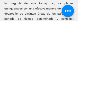
la pregunta de este trabajo, si, los planes 
quinquenales son una efectiva manera de prever el 
desarrollo de distintas áreas de un país en un 
periodo de tiempo determinado y contestar 
incertidumbres de la población ante acciones que el 
gobierno de un estado podría afectar en el 
desarrollo del mismo en un futuro.
*Esther Paez, estudiante de abogacía de la 
Universidad Nacional de Catamarca, Argentina. 
El contenido de este artículo es de responsabilidad 
exclusiva de su autor y no compromete la postura 
de SG-FLACSO.
Referencias 
Igal Kejsefman y Mariana Sánchez (2022), La 
planificación del desarrollo económico y social en 
una economía de mercado, Una aproximación a 
China desde los planes quinquenales XIII y XIV.