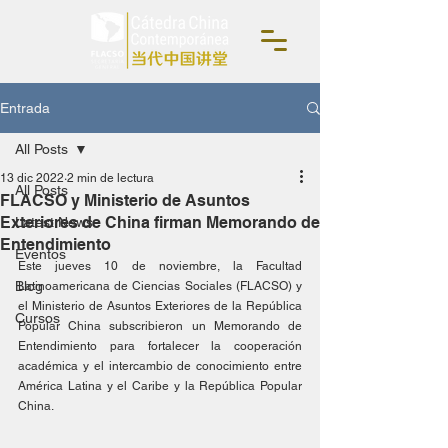
Entrada
All Posts
13 dic 2022
2 min de lectura
All Posts
FLACSO y Ministerio de Asuntos
Exteriores de China firman Memorando de
Latest News
Entendimiento
Eventos
Este jueves 10 de noviembre, la Facultad 
Blog
Latinoamericana de Ciencias Sociales (FLACSO) y 
el Ministerio de Asuntos Exteriores de la República 
Cursos
Popular China subscribieron un Memorando de 
Entendimiento para fortalecer la cooperación 
académica y el intercambio de conocimiento entre 
América Latina y el Caribe y la República Popular 
China.