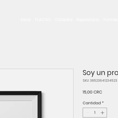
Inicio
FLACSO
Cátedra
Repositorio
Formac
Soy un pr
SKU: 36523641234523
Precio
15,00 CRC
Cantidad
*