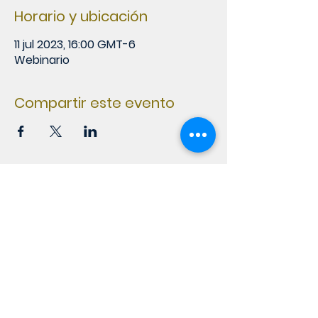
Horario y ubicación
11 jul 2023, 16:00 GMT-6
Webinario
Compartir este evento
300 Sur y 50 Oeste de McDonald's
Plaza del Sol, Curridabat, San José,
Costa Rica.
© 2021. Cátedra China Contemporánea, Secretaría
General de la Facultad Latinoamericana de Ciencias