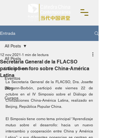
Entrada
All Posts
12 nov 2021
1 min de lectura
All Posts
Secretaria General de la FLACSO
participó en foro sobre China-América
Latest News
Latina
Eventos
La Secretaria General de la FLACSO, Dra. Josette 
Blog
Altmann-Borbón, participó este viernes 22 de 
octubre en el IV Simposio sobre el Diálogo de 
Cursos
Civilizaciones China-América Latina, realizado en 
Beijing, República Popular China.
El Simposio tiene como tema principal “Aprendizaje 
mutuo sobre el desarrollo: hacia un nuevo 
intercambio y cooperación entre China y América 
Latina”; y sus diferentes ponencias se centran en 