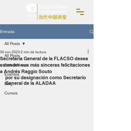
Entrada
All Posts
30 nov 2023
2 min de lectura
All Posts
Secretaría General de la FLACSO desea
extender sus más sinceras felicitaciones
Latest News
a Andrés Raggio Souto
Eventos
por su designación como Secretario 
General de la ALADAA
Blog
Cursos